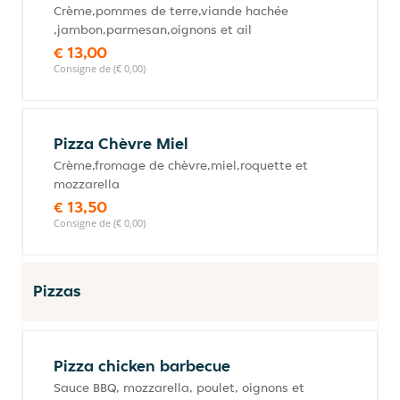
Crème,pommes de terre,viande hachée
,jambon,parmesan,oignons et ail
€ 13,00
Consigne de (€ 0,00)
Pizza Chèvre Miel
Crème,fromage de chèvre,miel,roquette et
mozzarella
€ 13,50
Consigne de (€ 0,00)
Pizzas
Pizza chicken barbecue
Sauce BBQ, mozzarella, poulet, oignons et