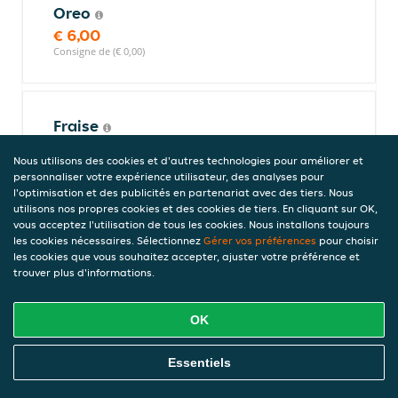
Oreo
€ 6,00
Consigne de (€ 0,00)
Fraise
€ 6,00
Nous utilisons des cookies et d'autres technologies pour améliorer et
Consigne de (€ 0,00)
personnaliser votre expérience utilisateur, des analyses pour
l'optimisation et des publicités en partenariat avec des tiers. Nous
utilisons nos propres cookies et des cookies de tiers. En cliquant sur OK,
vous acceptez l'utilisation de tous les cookies. Nous installons toujours
Chocolat
les cookies nécessaires. Sélectionnez
Gérer vos préférences
pour choisir
les cookies que vous souhaitez accepter, ajuster votre préférence et
€ 6,00
trouver plus d'informations.
Consigne de (€ 0,00)
OK
Banane
Commandez En Ligne
Essentiels
€ 6,00
Consigne de (€ 0,00)